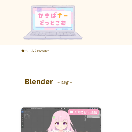
ホーム
Blender
Blender
– tag –
AIかきばナ通信