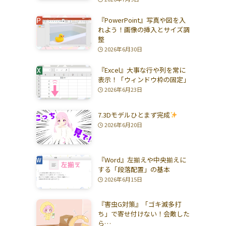
『PowerPoint』写真や図を入
れよう！画像の挿入とサイズ調
整
2026年6月30日
『Excel』大事な行や列を常に
表示！「ウィンドウ枠の固定」
2026年6月23日
7.3Dモデルひとまず完成
2026年6月20日
『Word』左揃えや中央揃えに
する「段落配置」の基本
2026年6月15日
『害虫G対策』「ゴキ滅多打
ち」で寄せ付けない！会敵した
ら…