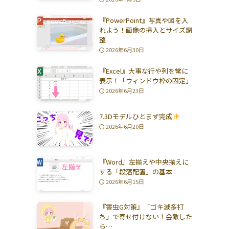
『PowerPoint』写真や図を入
れよう！画像の挿入とサイズ調
整
2026年6月30日
『Excel』大事な行や列を常に
表示！「ウィンドウ枠の固定」
2026年6月23日
7.3Dモデルひとまず完成
2026年6月20日
『Word』左揃えや中央揃えに
する「段落配置」の基本
2026年6月15日
『害虫G対策』「ゴキ滅多打
ち」で寄せ付けない！会敵した
ら…